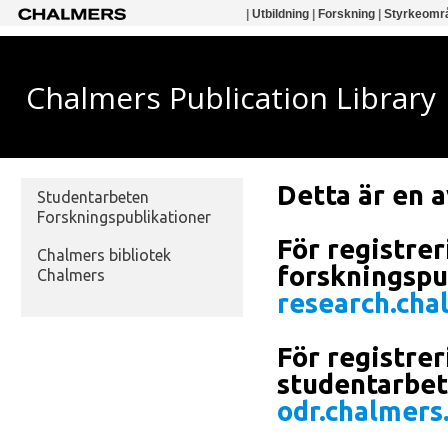
|
Utbildning
|
Forskning
|
Styrkeomr
Chalmers Publication Library
Detta är en a
Studentarbeten
Forskningspublikationer
För registrer
Chalmers bibliotek
forskningspub
Chalmers
research.cha
För registrer
studentarbete
odr.chalmers